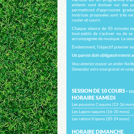
enfants vont évoluer sur des pa
permettront d’apprivoiser gradue
motrices proposées sont très vari
rouler et courir.
Chaque séance de 50 minutes est
tout-petits de s’activer ou de s
accompagnée de musique. La sessi
Évidemment, l'objectif premier es
Un parent doit obligatoirement ac
Vous aimeriez essayer un atelier Karib
Demandez votre essai gratuit en com
SESSION DE 10 COURS -
125
HORAIRE SAMEDI
Les poussins Coquins (12-16 mois
Les Lapins taquins (16-20 mois)
Les ratons fripons (20-24 mois)
HORAIRE DIMANCHE