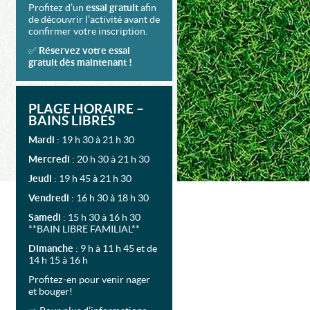
Profitez d’un
essai gratuit
afin
de découvrir l’activité avant de
confirmer votre inscription.
✅
Réservez votre essai
gratuit dès maintenant !
PLAGE HORAIRE –
BAINS LIBRES
Mardi
: 19 h 30 à 21 h 30
Mercredi
: 20 h 30 à 21 h 30
Jeudi
: 19 h 45 à 21 h 30
Vendredi
: 16 h 30 à 18 h 30
Samedi
: 15 h 30 à 16 h 30
**BAIN LIBRE FAMILIAL**
Dimanche
: 9 h à 11 h 45 et de
14 h 15 à 16 h
Profitez-en pour venir nager
et bouger!