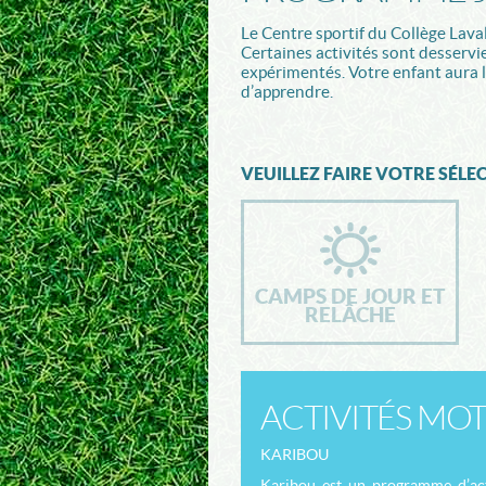
Le Centre sportif du Collège Lava
Certaines activités sont desservi
expérimentés. Votre enfant aura l
d’apprendre.
VEUILLEZ FAIRE VOTRE SÉLE
CAMPS DE JOUR ET
RELÂCHE
ACTIVITÉS MOT
KARIBOU
Karibou est un programme d’acti