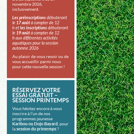
novembre 2026,
inclusivement.
Les préinscriptions
débuteront
le
17 août
à compter de 12
h et
les inscriptions
débuteront
le
19 août
à compter de 12
h aux différentes activités
aquatiques pour la session
automne 2026
Au plaisir de vous revoir ou de
vous accueillir parmi nous
pour cette nouvelle session !
RÉSERVEZ VOTRE
ESSAI GRATUIT –
SESSION PRINTEMPS
Vous hésitez encore à vous
inscrire à l’un de nos
programmes jeunesse
Karibou ou Dojo Bayard
, pour
la
session du printemps
?