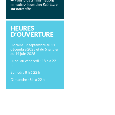
➡️ Pour plus d’informations
consultez la section
Bain libre
sur notre site
HEURES
D’OUVERTURE
Horaire - 2 septembre au 21
décembre 2025 et du 5 janvier
au 14 juin 2026
Lundi au vendredi : 18 h à 22
h
Samedi : 8 h à 22 h
Dimanche : 8 h à 22 h