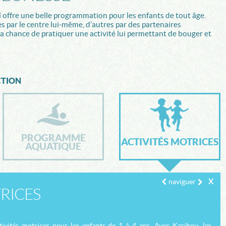
l offre une belle programmation pour les enfants de tout âge.
es par le centre lui-même, d’autres par des partenaires
a chance de pratiquer une activité lui permettant de bouger et
CTION
PROGRAMME
ACTIVITÉS MOTRICES
AQUATIQUE
X
naviguer
RICES
vités motrices pour les enfants de 1 à 4 ans. Avec Karibou, les