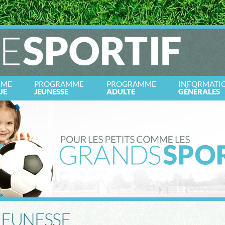
MME
PROGRAMME
PROGRAMME
INFORMATI
UE
JEUNESSE
ADULTE
GÉNÉRALES
EUNESSE