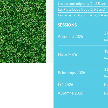
Les oursons mignons (2 - 2.5 ans)
Les P'tits loups filous (2.5-3 ans)
Les renards débrouillards (3-4 ans
SESSIONS
27
Automne 2025
In
10
Hiver 2026
In
11
Printemps 2026
In
Été 2026
No
Automne 2026
Da